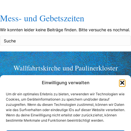
Mess- und Gebetszeiten
Wir konnten leider keine Beiträge finden. Bitte versuche es nochmal.
Wallfahrtskirche und Paulinerkloster
Mariahilf ob Passau
Einwilligung verwalten
Telefon: +49 (0)851 2356
Um dir ein optimales Erlebnis zu bieten, verwenden wir Technologien wie
Fax: +49 (0)851 36998
Cookies, um Geräteinformationen zu speichern und/oder darauf
wallfahrt@mariahilf-passau.de
zuzugreifen. Wenn du diesen Technologien zustimmst, können wir Daten
wie das Surfverhalten oder eindeutige IDs auf dieser Website verarbeiten.
Anschrift:
Wenn du deine Einwillligung nicht erteilst oder zurückziehst, können
bestimmte Merkmale und Funktionen beeinträchtigt werden.
Mariahilfberg 3
94032 Passau