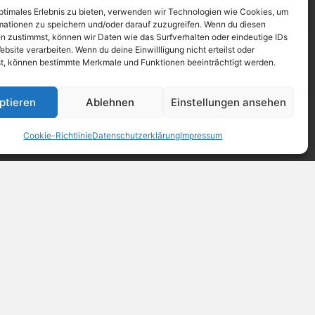
optimales Erlebnis zu bieten, verwenden wir Technologien wie Cookies, um
mationen zu speichern und/oder darauf zuzugreifen. Wenn du diesen
n zustimmst, können wir Daten wie das Surfverhalten oder eindeutige IDs
ebsite verarbeiten. Wenn du deine Einwillligung nicht erteilst oder
t, können bestimmte Merkmale und Funktionen beeinträchtigt werden.
ptieren
Ablehnen
Einstellungen ansehen
Cookie-Richtlinie
Datenschutzerklärung
Impressum
en aus Nah und Fern anzieht. Im Zentrum