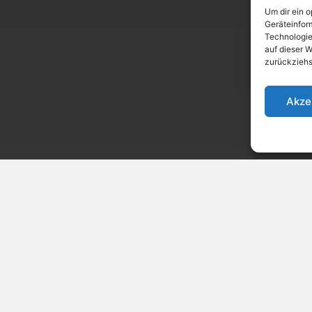
Um dir ein 
Geräteinfor
Technologie
auf dieser W
zurückziehs
Akze
chichtsträchtiger Wallfahrtsort, der bis heute Mensch