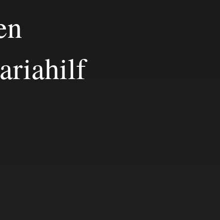
en
ariahilf