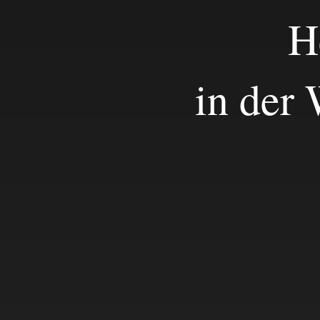
H
in der 