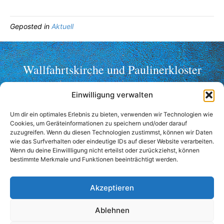
Geposted in
Aktuell
Wallfahrtskirche und Paulinerkloster
Mariahilf ob Passau
Einwilligung verwalten
Telefon: +49 (0)851 2356
Um dir ein optimales Erlebnis zu bieten, verwenden wir Technologien wie
Fax: +49 (0)851 36998
Cookies, um Geräteinformationen zu speichern und/oder darauf
wallfahrt@mariahilf-passau.de
zuzugreifen. Wenn du diesen Technologien zustimmst, können wir Daten
wie das Surfverhalten oder eindeutige IDs auf dieser Website verarbeiten.
Anschrift:
Wenn du deine Einwillligung nicht erteilst oder zurückziehst, können
bestimmte Merkmale und Funktionen beeinträchtigt werden.
Mariahilfberg 3
94032 Passau
Akzeptieren
Kontaktformular
Anfahrt
Ablehnen