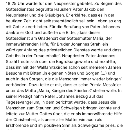
18.25 Uhr wurde für den Neupriester gebetet. Zu Beginn des
Gottesdienstes begrüßte Hausherr Pater Jakob den
Neupriester und die Gläubigen. Er erklärte, dass es in der
heutigen Zeit nicht selbstverständlich sei, sein Leben so eng
mit Gott zu verbinden. Für die Berufung von Pater Johannes
dankte er Gott und äußerte die Bitte, „dass dieser
Gottesdienst am Gnadenort der Gottesmutter Maria, der
immerwährenden Hilfe, für Bruder Johannes Strahl ein
würdiger Anfang des priesterlichen Dienstes werde und dass
Gott ihn in der Treue erhalte“. Neupriester Pater Johannes
Strahl freute sich über die Begrüßungsworte und erzählte,
dass ihn mit der Wallfahrtskirche schon seit mehreren Jahren
Besuche mit Bitten „in eigenen Nöten und Sorgen (…) und
auch in den Sorgen, die die Menschen immer wieder bringen“
verbänden. Dazu teilte er mit, dass er seine Primiz-Messfeier
unter das Motto „Maria, Königin des Friedens“ stellen wolle. In
seiner Predigt nahm Pater Johannes Bezug auf das
Tagesevangelium, in dem berichtet wurde, dass Jesus die
Menschen zum Staunen und Schweigen bringen konnte und
leitete zur Mutter Gottes über, die er als immerwährende Hilfe
der Christenheit, als unser aller Mutter wie auch als
Ersthörende und im positiven Sinn als Schweigsame pries, die