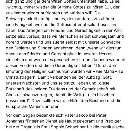
sich ganz und gar dem Willen Gottes unterstellt habe. Es sei
„wichtig, immer wieder die Stimme Gottes zu hören (…), der
uns immer wieder aufrichten und stärken will“. Die
Schweigsamkeit ermögliche es, dem anderen zuzuhören –
eine Fähigkeit, welche die Gottesmutter absolut besessen
habe. Das Anliegen um Frieden und Gerechtigkeit in der Welt
setze also voraus, dass wir Menschen selbst schweigsam und
hörend werden und uns zuerst selbst mit unserer Schwäche,
den Fehlern und Sünden annehmen, denn „wenn wir dies tun,
dann kann Frieden und Gerechtigkeit in unseren Herzen
einziehen und wenn dies geschehen ist, dann können wir auch
diesen Frieden und diese Gerechtigkeit leben.“ Durch den
Empfang der Heligen Kommunion würden wir – wie Maria – zu
Christusträgern. Damit verbunden sei der Auftrag, Gott,
unseren Nächsten und uns selbst zu lieben und „diese
Botschaft des innigen Friedens und der Gemeinschaft mit
Christus hinauszutragen, damit die Welt (…) ein bisschen
besser wird“. Dazu sollten wir die Hilfe, den Beistand und die
Fürsprache Mariens anrufen.
Vor dem Segen bedankte sich Pater Jakob bei Pater
Johannes für seinen Dienst als Hauptzelebrant und Prediger,
bei der Organistin Frau Sophie Schachner für die musikalische