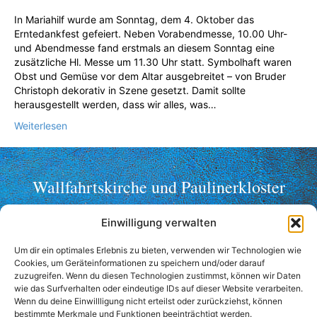
In Mariahilf wurde am Sonntag, dem 4. Oktober das
Erntedankfest gefeiert. Neben Vorabendmesse, 10.00 Uhr-
und Abendmesse fand erstmals an diesem Sonntag eine
zusätzliche Hl. Messe um 11.30 Uhr statt. Symbolhaft waren
Obst und Gemüse vor dem Altar ausgebreitet – von Bruder
Christoph dekorativ in Szene gesetzt. Damit sollte
herausgestellt werden, dass wir alles, was…
Weiterlesen
Wallfahrtskirche und Paulinerkloster
Mariahilf ob Passau
Einwilligung verwalten
Telefon: +49 (0)851 2356
Fax: +49 (0)851 36998
Um dir ein optimales Erlebnis zu bieten, verwenden wir Technologien wie
Cookies, um Geräteinformationen zu speichern und/oder darauf
wallfahrt@mariahilf-passau.de
zuzugreifen. Wenn du diesen Technologien zustimmst, können wir Daten
wie das Surfverhalten oder eindeutige IDs auf dieser Website verarbeiten.
Anschrift:
Wenn du deine Einwillligung nicht erteilst oder zurückziehst, können
Mariahilfberg 3
bestimmte Merkmale und Funktionen beeinträchtigt werden.