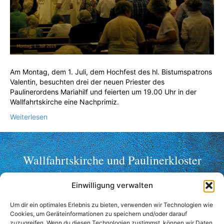
Am Montag, dem 1. Juli, dem Hochfest des hl. Bistumspatrons
Valentin, besuchten drei der neuen Priester des
Paulinerordens Mariahilf und feierten um 19.00 Uhr in der
Wallfahrtskirche eine Nachprimiz.
Weiterlesen
Wallfahrtskirche und Paulinerkloster
Mariahilf ob Passau
Einwilligung verwalten
Telefon: +49 (0)851 2356
Fax: +49 (0)851 36998
Um dir ein optimales Erlebnis zu bieten, verwenden wir Technologien wie
Cookies, um Geräteinformationen zu speichern und/oder darauf
wallfahrt@mariahilf-passau.de
zuzugreifen. Wenn du diesen Technologien zustimmst, können wir Daten