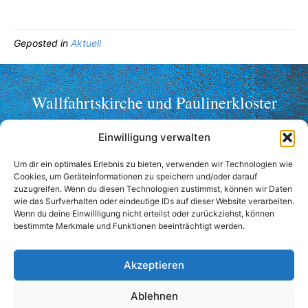
Geposted in
Aktuell
Wallfahrtskirche und Paulinerkloster
Mariahilf ob Passau
Einwilligung verwalten
Telefon: +49 (0)851 2356
Um dir ein optimales Erlebnis zu bieten, verwenden wir Technologien wie
Fax: +49 (0)851 36998
Cookies, um Geräteinformationen zu speichern und/oder darauf
wallfahrt@mariahilf-passau.de
zuzugreifen. Wenn du diesen Technologien zustimmst, können wir Daten
wie das Surfverhalten oder eindeutige IDs auf dieser Website verarbeiten.
Anschrift:
Wenn du deine Einwillligung nicht erteilst oder zurückziehst, können
bestimmte Merkmale und Funktionen beeinträchtigt werden.
Mariahilfberg 3
94032 Passau
Akzeptieren
Kontaktformular
Anfahrt
Ablehnen