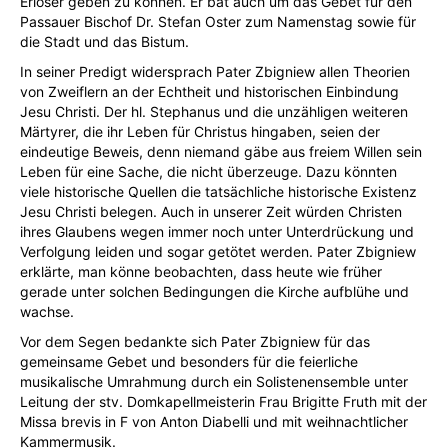
Erlöser geben zu können. Er bat auch um das Gebet für den
Passauer Bischof Dr. Stefan Oster zum Namenstag sowie für
die Stadt und das Bistum.
In seiner Predigt widersprach Pater Zbigniew allen Theorien
von Zweiflern an der Echtheit und historischen Einbindung
Jesu Christi. Der hl. Stephanus und die unzähligen weiteren
Märtyrer, die ihr Leben für Christus hingaben, seien der
eindeutige Beweis, denn niemand gäbe aus freiem Willen sein
Leben für eine Sache, die nicht überzeuge. Dazu könnten
viele historische Quellen die tatsächliche historische Existenz
Jesu Christi belegen. Auch in unserer Zeit würden Christen
ihres Glaubens wegen immer noch unter Unterdrückung und
Verfolgung leiden und sogar getötet werden. Pater Zbigniew
erklärte, man könne beobachten, dass heute wie früher
gerade unter solchen Bedingungen die Kirche aufblühe und
wachse.
Vor dem Segen bedankte sich Pater Zbigniew für das
gemeinsame Gebet und besonders für die feierliche
musikalische Umrahmung durch ein Solistenensemble unter
Leitung der stv. Domkapellmeisterin Frau Brigitte Fruth mit der
Missa brevis in F von Anton Diabelli und mit weihnachtlicher
Kammermusik.