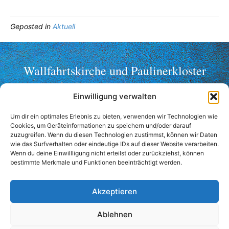
Geposted in
Aktuell
Wallfahrtskirche und Paulinerkloster
Mariahilf ob Passau
Einwilligung verwalten
Telefon: +49 (0)851 2356
Um dir ein optimales Erlebnis zu bieten, verwenden wir Technologien wie
Fax: +49 (0)851 36998
Cookies, um Geräteinformationen zu speichern und/oder darauf
wallfahrt@mariahilf-passau.de
zuzugreifen. Wenn du diesen Technologien zustimmst, können wir Daten
wie das Surfverhalten oder eindeutige IDs auf dieser Website verarbeiten.
Anschrift:
Wenn du deine Einwillligung nicht erteilst oder zurückziehst, können
bestimmte Merkmale und Funktionen beeinträchtigt werden.
Mariahilfberg 3
94032 Passau
Akzeptieren
Kontaktformular
Anfahrt
Ablehnen