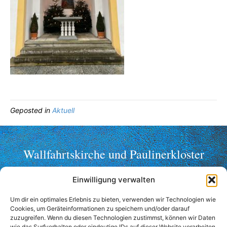
Geposted in
Aktuell
Wallfahrtskirche und Paulinerkloster
Mariahilf ob Passau
Einwilligung verwalten
Telefon: +49 (0)851 2356
Um dir ein optimales Erlebnis zu bieten, verwenden wir Technologien wie
Fax: +49 (0)851 36998
Cookies, um Geräteinformationen zu speichern und/oder darauf
wallfahrt@mariahilf-passau.de
zuzugreifen. Wenn du diesen Technologien zustimmst, können wir Daten
wie das Surfverhalten oder eindeutige IDs auf dieser Website verarbeiten.