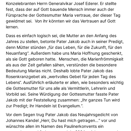
Konzelebranten Herrn Generalvikar Josef Ederer. Er stellte
fest, dass der auf Gott bauende Mensch immer auch der
Fürsprache der Gottesmutter Maria vertraue, der dieser Tag
gewidmet sei. Von ihr könnten wir das Vertrauen auf Gott
lernen.
Dass es einfach logisch sei, die Mutter an den Anfang des
Jahres zu stellen, betonte Pater Jakob auch in seiner Predigt,
denn Mütter stünden „für das Leben, für die Zukunft, für den
Neuanfang“. Außerdem habe uns Maria Hoffnung geschenkt,
als sie Gott geboren hatte. Menschen, die Marienfrömmigkeit
als aus der Zeit gefallen sähen, verstünden die besondere
Bedeutung Marias nicht. Deshalb lobte Pater Jakob das
Rosenkranzgebet als „wertvolles Gebet für jeden Tag des
Lebens“. Ausführlich erläuterte er allen, wie besonders wichtig
die Gottesmutter für uns alle als Vermittlerin, Lehrerin und
Vorbild sei. Seine Würdigung der Gottesmutter fasste Pater
Jakob mit der Feststellung zusammen: „Ihr ganzes Tun wird
zur Predigt; ihr Handeln ist Evangelium.“.
Vor dem Segen trug Pater Jakob das Neujahrsgedicht von
Johannes Kandel „Herr, Du hast mich getragen…“ vor und
wünschte allen im Namen des Paulinerkonvents ein