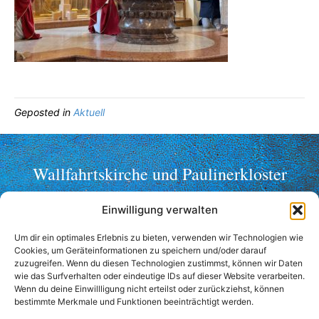
Geposted in
Aktuell
Wallfahrtskirche und Paulinerkloster
Mariahilf ob Passau
Einwilligung verwalten
Telefon: +49 (0)851 2356
Um dir ein optimales Erlebnis zu bieten, verwenden wir Technologien wie
Fax: +49 (0)851 36998
Cookies, um Geräteinformationen zu speichern und/oder darauf
wallfahrt@mariahilf-passau.de
zuzugreifen. Wenn du diesen Technologien zustimmst, können wir Daten
wie das Surfverhalten oder eindeutige IDs auf dieser Website verarbeiten.
Anschrift:
Wenn du deine Einwillligung nicht erteilst oder zurückziehst, können
bestimmte Merkmale und Funktionen beeinträchtigt werden.
Mariahilfberg 3