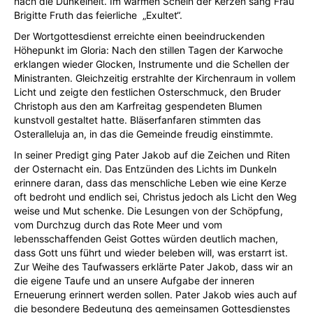
nach die Dunkelheit. Im warmen Schein der Kerzen sang Frau
Brigitte Fruth das feierliche „Exultet“.
Der Wortgottesdienst erreichte einen beeindruckenden
Höhepunkt im Gloria: Nach den stillen Tagen der Karwoche
erklangen wieder Glocken, Instrumente und die Schellen der
Ministranten. Gleichzeitig erstrahlte der Kirchenraum in vollem
Licht und zeigte den festlichen Osterschmuck, den Bruder
Christoph aus den am Karfreitag gespendeten Blumen
kunstvoll gestaltet hatte. Bläserfanfaren stimmten das
Osteralleluja an, in das die Gemeinde freudig einstimmte.
In seiner Predigt ging Pater Jakob auf die Zeichen und Riten
der Osternacht ein. Das Entzünden des Lichts im Dunkeln
erinnere daran, dass das menschliche Leben wie eine Kerze
oft bedroht und endlich sei, Christus jedoch als Licht den Weg
weise und Mut schenke. Die Lesungen von der Schöpfung,
vom Durchzug durch das Rote Meer und vom
lebensschaffenden Geist Gottes würden deutlich machen,
dass Gott uns führt und wieder beleben will, was erstarrt ist.
Zur Weihe des Taufwassers erklärte Pater Jakob, dass wir an
die eigene Taufe und an unsere Aufgabe der inneren
Erneuerung erinnert werden sollen. Pater Jakob wies auch auf
die besondere Bedeutung des gemeinsamen Gottesdienstes