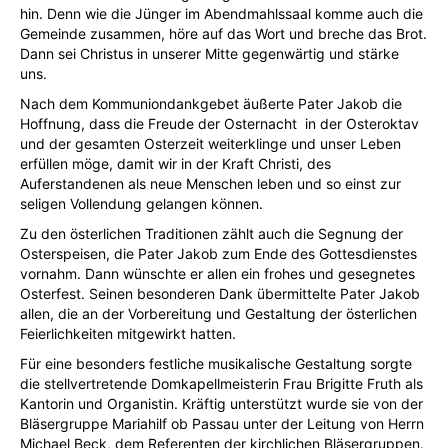
hin. Denn wie die Jünger im Abendmahlssaal komme auch die
Gemeinde zusammen, höre auf das Wort und breche das Brot.
Dann sei Christus in unserer Mitte gegenwärtig und stärke
uns.
Nach dem Kommuniondankgebet äußerte Pater Jakob die
Hoffnung, dass die Freude der Osternacht in der Osteroktav
und der gesamten Osterzeit weiterklinge und unser Leben
erfüllen möge, damit wir in der Kraft Christi, des
Auferstandenen als neue Menschen leben und so einst zur
seligen Vollendung gelangen können.
Zu den österlichen Traditionen zählt auch die Segnung der
Osterspeisen, die Pater Jakob zum Ende des Gottesdienstes
vornahm. Dann wünschte er allen ein frohes und gesegnetes
Osterfest. Seinen besonderen Dank übermittelte Pater Jakob
allen, die an der Vorbereitung und Gestaltung der österlichen
Feierlichkeiten mitgewirkt hatten.
Für eine besonders festliche musikalische Gestaltung sorgte
die stellvertretende Domkapellmeisterin Frau Brigitte Fruth als
Kantorin und Organistin. Kräftig unterstützt wurde sie von der
Bläsergruppe Mariahilf ob Passau unter der Leitung von Herrn
Michael Beck, dem Referenten der kirchlichen Bläsergruppen.